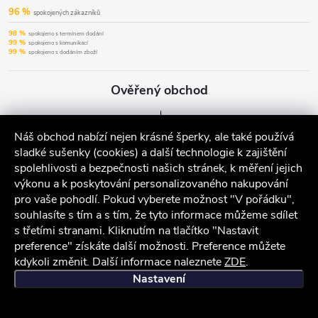
96 %
spokojených zákazníků
98 %
spokojeno s termínem dodání
99 %
spokojeno s komunikací
99 %
spokojeno s dodáním zboží
Ověřený obchod
Náš obchod nabízí nejen krásné šperky, ale také používá
sladké sušenky (cookies) a další technologie k zajištění
spolehlivosti a bezpečnosti našich stránek, k měření jejich
výkonu a k poskytování personalizovaného nakupování
pro vaše pohodlí. Pokud vyberete možnost "V pořádku",
souhlasíte s tím a s tím, že tyto informace můžeme sdílet
s třetími stranami. Kliknutím na tlačítko "Nastavit
preference" získáte další možnosti. Preference můžete
kdykoli změnit. Další informace naleznete
ZDE
.
iocel.cz
Obchodní podmínky
Ochrana osobních údajů
Nastavení