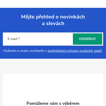
Mějte přehled o novinkách
a slevách
Z
á
E-mail
ODEBÍRAT
p
Vložením e-mailu souhlasíte s
podmínkami ochrany osobních údajů
a
t
í