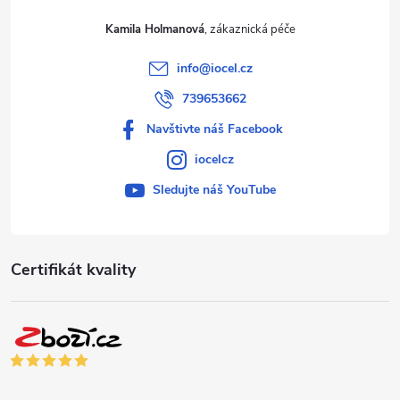
Kamila Holmanová
info
@
iocel.cz
739653662
Navštivte náš Facebook
iocelcz
Sledujte náš YouTube
Certifikát kvality