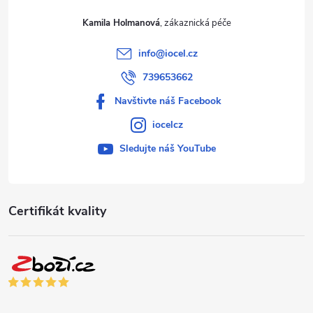
Kamila Holmanová
info
@
iocel.cz
739653662
Navštivte náš Facebook
iocelcz
Sledujte náš YouTube
Certifikát kvality