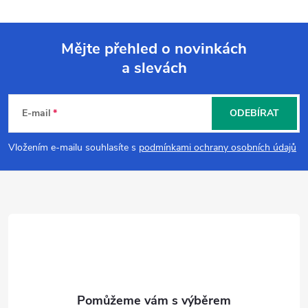
Mějte přehled o novinkách
a slevách
Z
á
E-mail
ODEBÍRAT
p
Vložením e-mailu souhlasíte s
podmínkami ochrany osobních údajů
a
t
í