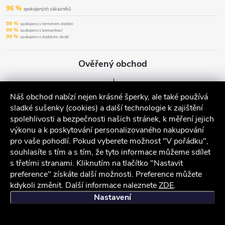
96 %
spokojených zákazníků
98 %
spokojeno s termínem dodání
99 %
spokojeno s komunikací
99 %
spokojeno s dodáním zboží
Ověřený obchod
Náš obchod nabízí nejen krásné šperky, ale také používá
sladké sušenky (cookies) a další technologie k zajištění
spolehlivosti a bezpečnosti našich stránek, k měření jejich
výkonu a k poskytování personalizovaného nakupování
pro vaše pohodlí. Pokud vyberete možnost "V pořádku",
souhlasíte s tím a s tím, že tyto informace můžeme sdílet
s třetími stranami. Kliknutím na tlačítko "Nastavit
preference" získáte další možnosti. Preference můžete
kdykoli změnit. Další informace naleznete
ZDE
.
iocel.cz
Obchodní podmínky
Ochrana osobních údajů
Nastavení