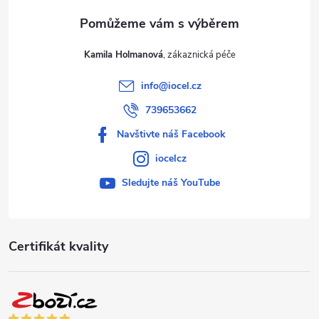
Kamila Holmanová
info
@
iocel.cz
739653662
Navštivte náš Facebook
iocelcz
Sledujte náš YouTube
Certifikát kvality