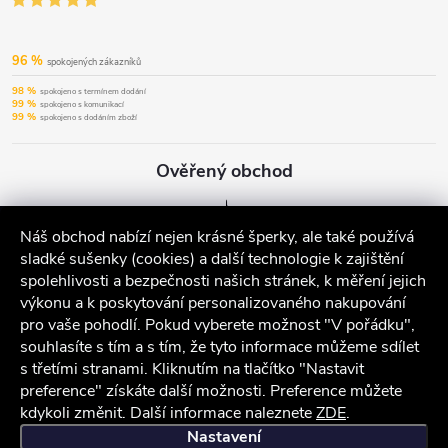
96 %
spokojených zákazníků
98 %
spokojeno s termínem dodání
99 %
spokojeno s komunikací
99 %
spokojeno s dodáním zboží
Ověřený obchod
Náš obchod nabízí nejen krásné šperky, ale také používá
sladké sušenky (cookies) a další technologie k zajištění
spolehlivosti a bezpečnosti našich stránek, k měření jejich
výkonu a k poskytování personalizovaného nakupování
pro vaše pohodlí. Pokud vyberete možnost "V pořádku",
souhlasíte s tím a s tím, že tyto informace můžeme sdílet
s třetími stranami. Kliknutím na tlačítko "Nastavit
preference" získáte další možnosti. Preference můžete
kdykoli změnit. Další informace naleznete
ZDE
.
iocel.cz
Obchodní podmínky
Ochrana osobních údajů
Nastavení