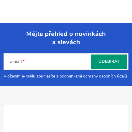
Mějte přehled o novinkách
a slevách
Z
á
E-mail
ODEBÍRAT
p
Vložením e-mailu souhlasíte s
podmínkami ochrany osobních údajů
a
t
í