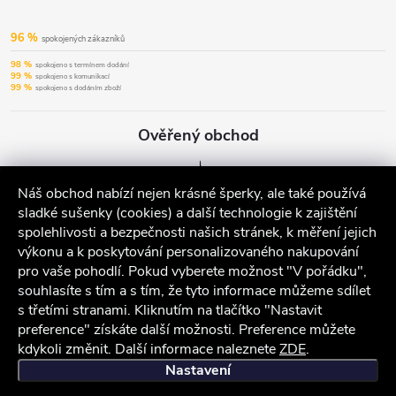
96 %
spokojených zákazníků
98 %
spokojeno s termínem dodání
99 %
spokojeno s komunikací
99 %
spokojeno s dodáním zboží
Ověřený obchod
Náš obchod nabízí nejen krásné šperky, ale také používá
sladké sušenky (cookies) a další technologie k zajištění
spolehlivosti a bezpečnosti našich stránek, k měření jejich
výkonu a k poskytování personalizovaného nakupování
pro vaše pohodlí. Pokud vyberete možnost "V pořádku",
souhlasíte s tím a s tím, že tyto informace můžeme sdílet
s třetími stranami. Kliknutím na tlačítko "Nastavit
preference" získáte další možnosti. Preference můžete
kdykoli změnit. Další informace naleznete
ZDE
.
iocel.cz
Obchodní podmínky
Ochrana osobních údajů
Nastavení