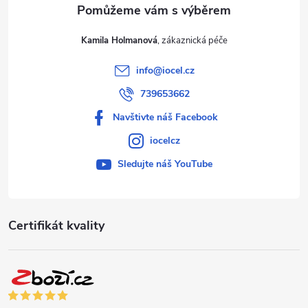
Kamila Holmanová
info
@
iocel.cz
739653662
Navštivte náš Facebook
iocelcz
Sledujte náš YouTube
Certifikát kvality