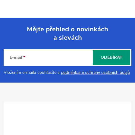
Mějte přehled o novinkách
a slevách
Z
á
E-mail
ODEBÍRAT
p
Vložením e-mailu souhlasíte s
podmínkami ochrany osobních údajů
a
t
í