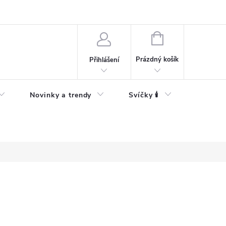
Bezpečnostní informace
NÁKUPNÍ
KOŠÍK
Prázdný košík
Přihlášení
Novinky a trendy
Svíčky 🕯️