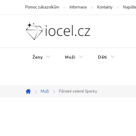
Přejít
Pomoc zákazníkům
Informace
Kontakty
Napišt
na
obsah
Ženy
Muži
Děti
Muži
Pánské zelené šperky
Domů