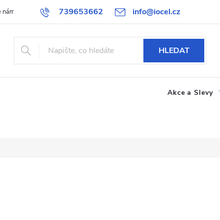
739653662
info@iocel.cz
e nám
Blog
Obchodní podmínky
Oblíbené
Spolupráce
HLEDAT
Akce a Slevy