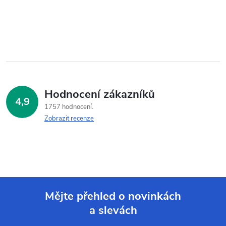
Hodnocení zákazníků
4,9
1757 hodnocení
Zobrazit recenze
Mějte přehled o novinkách
a slevách
Z