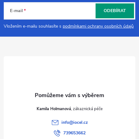
á
E-mail
ODEBÍRAT
p
Vložením e-mailu souhlasíte s
podmínkami ochrany osobních údajů
a
t
í
Kamila Holmanová
info
@
iocel.cz
739653662