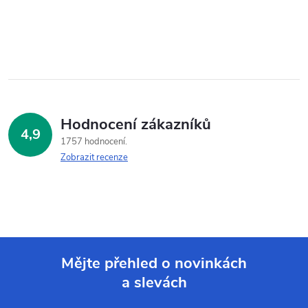
Hodnocení zákazníků
4,9
1757 hodnocení
Zobrazit recenze
Mějte přehled o novinkách
a slevách
Z