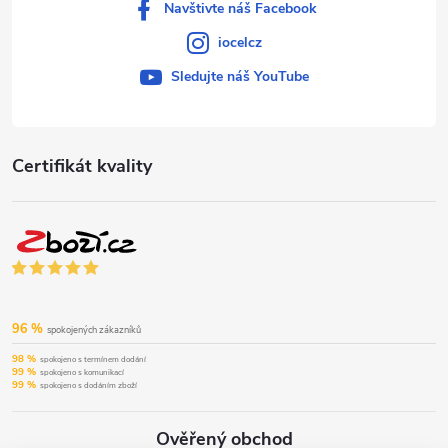
Navštivte náš Facebook
iocelcz
Sledujte náš YouTube
Certifikát kvality
96 %
spokojených zákazníků
98 %
spokojeno s termínem dodání
99 %
spokojeno s komunikací
99 %
spokojeno s dodáním zboží
Ověřený obchod