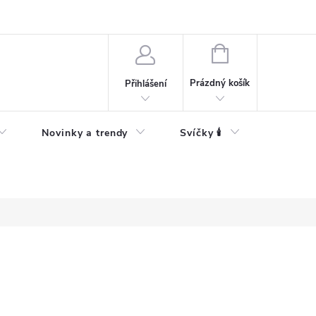
Bezpečnostní informace
NÁKUPNÍ
KOŠÍK
Prázdný košík
Přihlášení
Novinky a trendy
Svíčky 🕯️