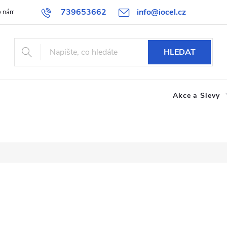
739653662
info@iocel.cz
e nám
Blog
Obchodní podmínky
Oblíbené
Spolupráce
HLEDAT
Akce a Slevy