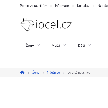
Přejít
Pomoc zákazníkům
Informace
Kontakty
Napišt
na
obsah
Ženy
Muži
Děti
Ženy
Náušnice
Dvojité náušnice
Domů