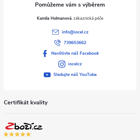
Kamila Holmanová
info
@
iocel.cz
739653662
Navštivte náš Facebook
iocelcz
Sledujte náš YouTube
Certifikát kvality