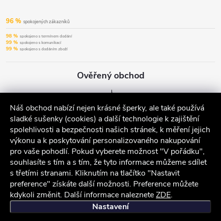
96 %
spokojených zákazníků
98 %
spokojeno s termínem dodání
99 %
spokojeno s komunikací
99 %
spokojeno s dodáním zboží
Ověřený obchod
Náš obchod nabízí nejen krásné šperky, ale také používá
sladké sušenky (cookies) a další technologie k zajištění
spolehlivosti a bezpečnosti našich stránek, k měření jejich
výkonu a k poskytování personalizovaného nakupování
pro vaše pohodlí. Pokud vyberete možnost "V pořádku",
souhlasíte s tím a s tím, že tyto informace můžeme sdílet
s třetími stranami. Kliknutím na tlačítko "Nastavit
preference" získáte další možnosti. Preference můžete
kdykoli změnit. Další informace naleznete
ZDE
.
iocel.cz
Obchodní podmínky
Ochrana osobních údajů
Nastavení