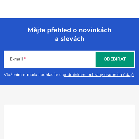
Mějte přehled o novinkách
a slevách
Z
á
E-mail
ODEBÍRAT
p
Vložením e-mailu souhlasíte s
podmínkami ochrany osobních údajů
a
t
í