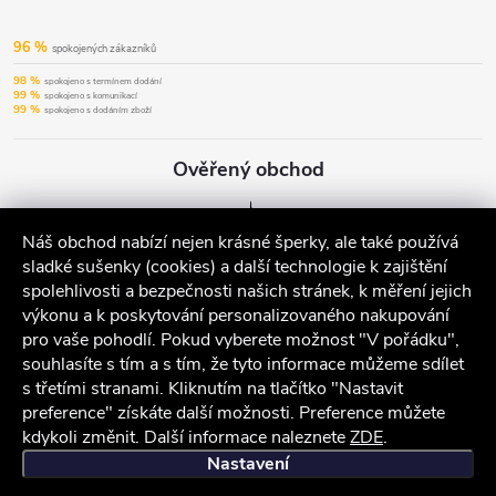
96 %
spokojených zákazníků
98 %
spokojeno s termínem dodání
99 %
spokojeno s komunikací
99 %
spokojeno s dodáním zboží
Ověřený obchod
Náš obchod nabízí nejen krásné šperky, ale také používá
sladké sušenky (cookies) a další technologie k zajištění
spolehlivosti a bezpečnosti našich stránek, k měření jejich
výkonu a k poskytování personalizovaného nakupování
pro vaše pohodlí. Pokud vyberete možnost "V pořádku",
souhlasíte s tím a s tím, že tyto informace můžeme sdílet
s třetími stranami. Kliknutím na tlačítko "Nastavit
preference" získáte další možnosti. Preference můžete
kdykoli změnit. Další informace naleznete
ZDE
.
iocel.cz
Obchodní podmínky
Ochrana osobních údajů
Nastavení