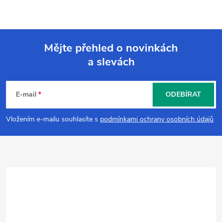
Mějte přehled o novinkách
a slevách
Z
á
E-mail
ODEBÍRAT
p
Vložením e-mailu souhlasíte s
podmínkami ochrany osobních údajů
a
t
í