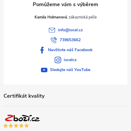
Kamila Holmanová
info
@
iocel.cz
739653662
Navštivte náš Facebook
iocelcz
Sledujte náš YouTube
Certifikát kvality