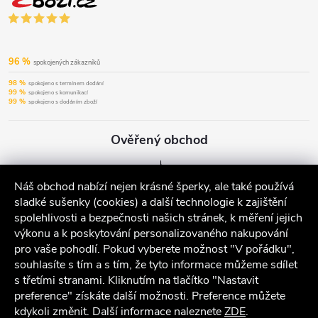
96 %
spokojených zákazníků
98 %
spokojeno s termínem dodání
99 %
spokojeno s komunikací
99 %
spokojeno s dodáním zboží
Ověřený obchod
Náš obchod nabízí nejen krásné šperky, ale také používá
sladké sušenky (cookies) a další technologie k zajištění
spolehlivosti a bezpečnosti našich stránek, k měření jejich
výkonu a k poskytování personalizovaného nakupování
pro vaše pohodlí. Pokud vyberete možnost "V pořádku",
souhlasíte s tím a s tím, že tyto informace můžeme sdílet
s třetími stranami. Kliknutím na tlačítko "Nastavit
preference" získáte další možnosti. Preference můžete
kdykoli změnit. Další informace naleznete
ZDE
.