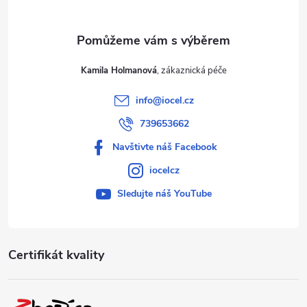
Kamila Holmanová
info
@
iocel.cz
739653662
Navštivte náš Facebook
iocelcz
Sledujte náš YouTube
Certifikát kvality