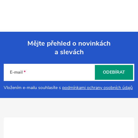
Mějte přehled o novinkách
a slevách
Z
á
E-mail
ODEBÍRAT
p
Vložením e-mailu souhlasíte s
podmínkami ochrany osobních údajů
a
t
í