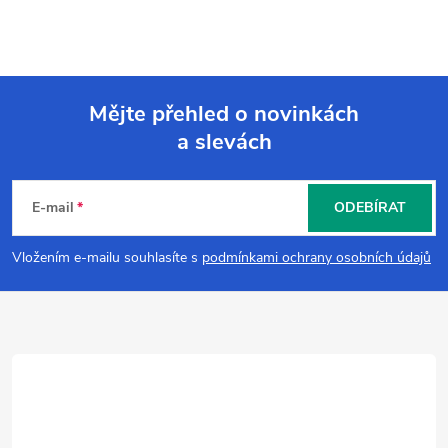
Mějte přehled o novinkách
a slevách
Z
á
E-mail
ODEBÍRAT
p
Vložením e-mailu souhlasíte s
podmínkami ochrany osobních údajů
a
t
í