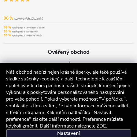
96 %
spokojených zákazníků
98 %
spokojeno s termínem dodání
99 %
spokojeno s komunikací
99 %
spokojeno s dodáním zboží
Ověřený obchod
Náš obchod nabízí nejen krásné šperky, ale také používá
sladké sušenky (cookies) a další technologie k zajištění
spolehlivosti a bezpečnosti našich stránek, k měření jejich
výkonu a k poskytování personalizovaného nakupování
pro vaše pohodlí. Pokud vyberete možnost "V pořádku",
souhlasíte s tím a s tím, že tyto informace můžeme sdílet
s třetími stranami. Kliknutím na tlačítko "Nastavit
preference" získáte další možnosti. Preference můžete
kdykoli změnit. Další informace naleznete
ZDE
.
iocel.cz
Obchodní podmínky
Ochrana osobních údajů
Nastavení