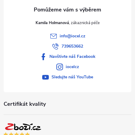
Kamila Holmanová
info
@
iocel.cz
739653662
Navštivte náš Facebook
iocelcz
Sledujte náš YouTube
Certifikát kvality