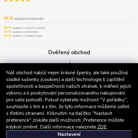
96 %
spokojených zákazníků
98 %
spokojeno s termínem dodání
99 %
spokojeno s komunikací
99 %
spokojeno s dodáním zboží
Ověřený obchod
Náš obchod nabízí nejen krásné šperky, ale také používá
sladké sušenky (cookies) a další technologie k zajištění
spolehlivosti a bezpečnosti našich stránek, k měření jejich
výkonu a k poskytování personalizovaného nakupování
pro vaše pohodlí. Pokud vyberete možnost "V pořádku",
souhlasíte s tím a s tím, že tyto informace můžeme sdílet
s třetími stranami. Kliknutím na tlačítko "Nastavit
preference" získáte další možnosti. Preference můžete
kdykoli změnit. Další informace naleznete
ZDE
.
iocel.cz
Obchodní podmínky
Ochrana osobních údajů
Nastavení
Chcete slevu 100