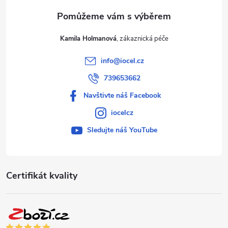
Kamila Holmanová
info
@
iocel.cz
739653662
Navštivte náš Facebook
iocelcz
Sledujte náš YouTube
Certifikát kvality