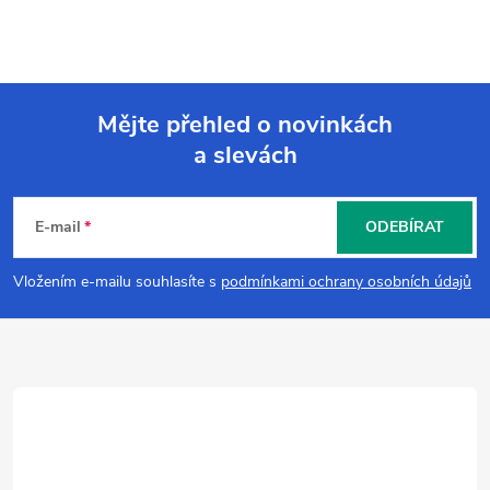
Mějte přehled o novinkách
a slevách
Z
á
E-mail
ODEBÍRAT
p
Vložením e-mailu souhlasíte s
podmínkami ochrany osobních údajů
a
t
í