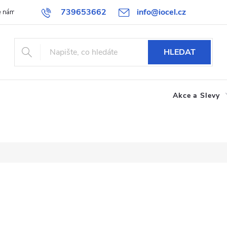
739653662
info@iocel.cz
e nám
Blog
Obchodní podmínky
Oblíbené
Spolupráce
HLEDAT
Akce a Slevy