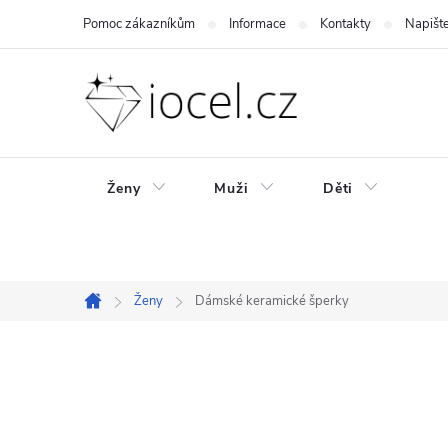
Přejít
Pomoc zákazníkům
Informace
Kontakty
Napišt
na
obsah
Ženy
Muži
Děti
Ženy
Dámské keramické šperky
Domů