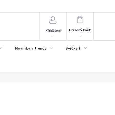
Bezpečnostní informace
NÁKUPNÍ
KOŠÍK
Prázdný košík
Přihlášení
Novinky a trendy
Svíčky 🕯️