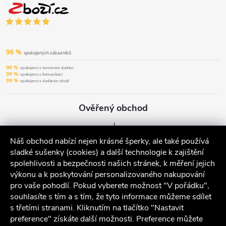
96 %
spokojených zákazníků
98 %
spokojeno s termínem dodání
99 %
spokojeno s komunikací
99 %
spokojeno s dodáním zboží
Ověřený obchod
Náš obchod nabízí nejen krásné šperky, ale také používá
sladké sušenky (cookies) a další technologie k zajištění
spolehlivosti a bezpečnosti našich stránek, k měření jejich
výkonu a k poskytování personalizovaného nakupování
pro vaše pohodlí. Pokud vyberete možnost "V pořádku",
souhlasíte s tím a s tím, že tyto informace můžeme sdílet
s třetími stranami. Kliknutím na tlačítko "Nastavit
preference" získáte další možnosti. Preference můžete