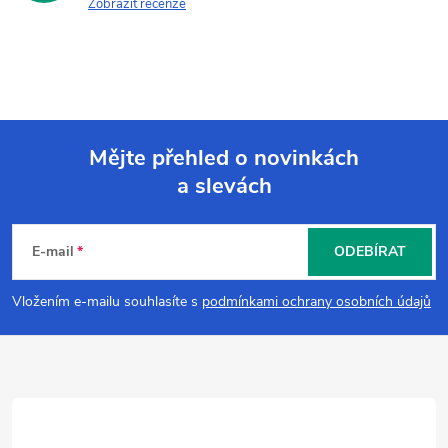
Zobrazit recenze
Mějte přehled o novinkách
a slevách
Z
á
E-mail
ODEBÍRAT
p
Vložením e-mailu souhlasíte s
podmínkami ochrany osobních údajů
a
t