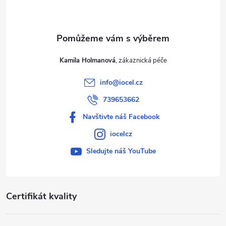
í
Kamila Holmanová
info
@
iocel.cz
739653662
Navštivte náš Facebook
iocelcz
Sledujte náš YouTube
Certifikát kvality