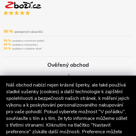
96 %
spokojených zákazníků
98 %
spokojeno s termínem dodání
99 %
spokojeno s komunikací
99 %
spokojeno s dodáním zboží
Ověřený obchod
Náš obchod nabízí nejen krásné šperky, ale také používá
sladké sušenky (cookies) a další technologie k zajištění
spolehlivosti a bezpečnosti našich stránek, k měření jejich
výkonu a k poskytování personalizovaného nakupování
pro vaše pohodlí. Pokud vyberete možnost "V pořádku",
souhlasíte s tím a s tím, že tyto informace můžeme sdílet
s třetími stranami. Kliknutím na tlačítko "Nastavit
preference" získáte další možnosti. Preference můžete