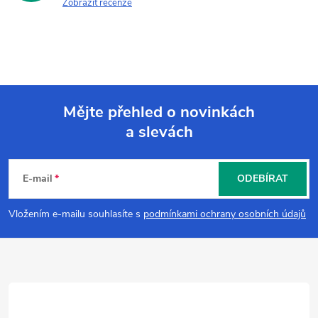
Zobrazit recenze
Mějte přehled o novinkách
a slevách
Z
á
E-mail
ODEBÍRAT
p
Vložením e-mailu souhlasíte s
podmínkami ochrany osobních údajů
a
t