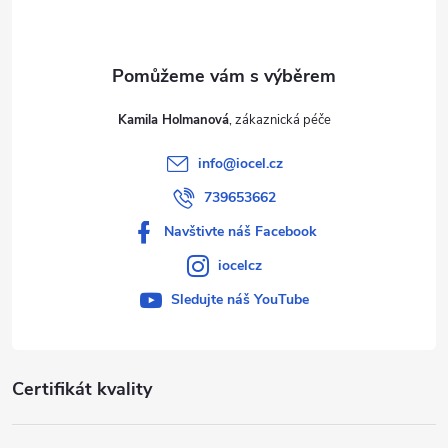
í
Kamila Holmanová
info
@
iocel.cz
739653662
Navštivte náš Facebook
iocelcz
Sledujte náš YouTube
Certifikát kvality