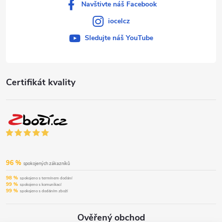
Navštivte náš Facebook
iocelcz
Sledujte náš YouTube
Certifikát kvality
96 %
spokojených zákazníků
98 %
spokojeno s termínem dodání
99 %
spokojeno s komunikací
99 %
spokojeno s dodáním zboží
Ověřený obchod