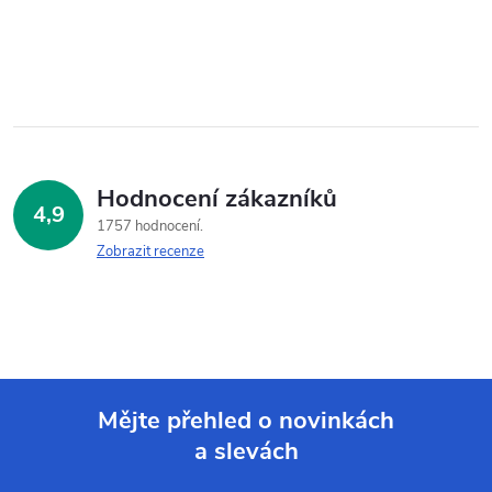
Hodnocení zákazníků
4,9
1757 hodnocení
Zobrazit recenze
Mějte přehled o novinkách
a slevách
Z